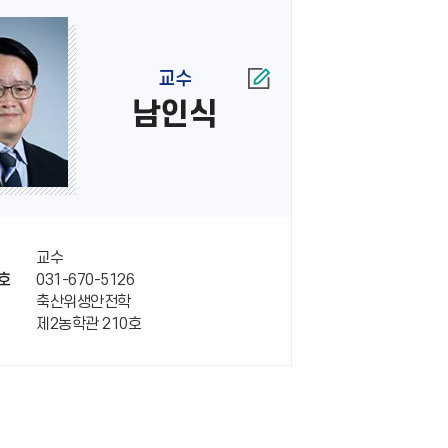
교수
남인식
교수
031-670-5126
호
축산위생안전학
제2농학관 210호