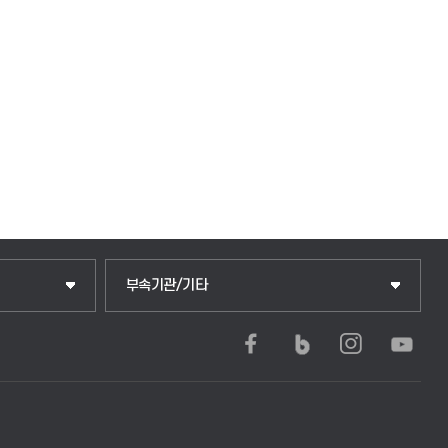
중앙도서관
부속기관/기타
학생생활관(안성)
학생생활관(평택)
발전기금