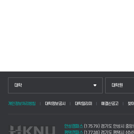
인문융합공공인재학부
일반대학원
대학
대학원
법경영학부
산업대학원
개인정보처리방침
대학정보공시
대학알리미
예결산공고
찾
웰니스산업융합학부
공공정책대학
안성캠퍼스
(17579) 경기도 안성시 중앙
식물자원조경학부
경영대학원
평택캠퍼스
(17738) 경기도 평택시 삼남