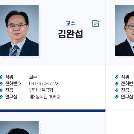
교수
김완섭
교수
직위
직위
031-670-5122
전화번호
전화번
유단백질공학
전공
전공
제3농학관 106호
연구실
연구실