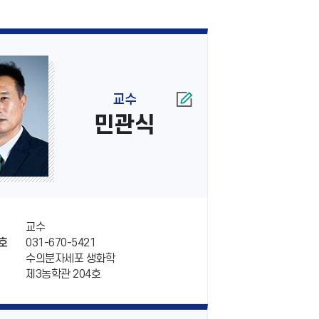
교수
민관식
교수
031-670-5421
호
수의분자세포 생화학
제3농학관 204호