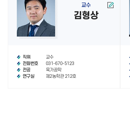
교수
김형상
교수
직위
031-670-5123
전화번호
육가공학
전공
제2농학관 212호
연구실