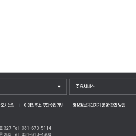
입학안내
주요서비스
웹메일
아오시는길
이메일주소 무단수집거부
영상정보처리기기 운영·관리 방침
원
학사시스템(학부)
로 327
Tel : 031-670-5114
학사시스템(전문학사 및 전공심화)
로 283
Tel : 031-610-4600