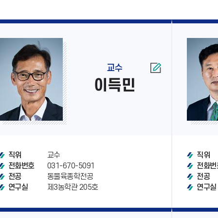
교수
이득민
교수
직위
직위
031-670-5091
전화번호
전화번
동물육종학전공
전공
전공
제3농학관 205호
연구실
연구실