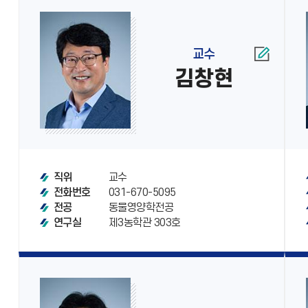
교수
김창현
교수
직위
031-670-5095
전화번호
동물영양학전공
전공
제3농학관 303호
연구실