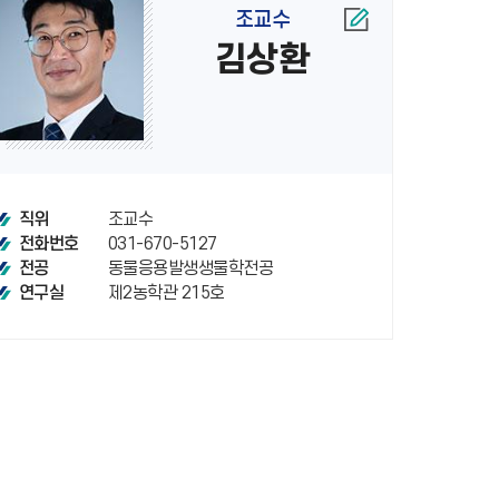
조교수
김상환
조교수
직위
031-670-5127
전화번호
동물응용발생생물학전공
전공
제2농학관 215호
연구실