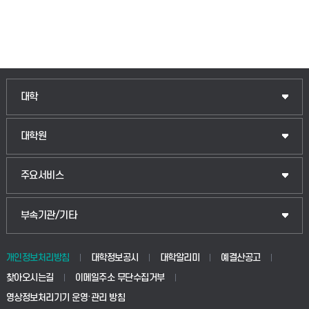
인문융합공공인재학부
대학
법경영학부
일반대학원
대학원
웰니스산업융합학부
산업대학원
입학안내
주요서비스
식물자원조경학부
공공정책대학원
웹메일
중앙도서관
부속기관/기타
동물생명융합학부
경영대학원
학사시스템(학부)
학생생활관(안성)
개인정보처리방침
대학정보공시
대학알리미
예결산공고
생명공학부
찾아오시는길
이메일주소 무단수집거부
교육대학원
학사시스템(전문학사 및 전공심화)
학생생활관(평택)
영상정보처리기기 운영·관리 방침