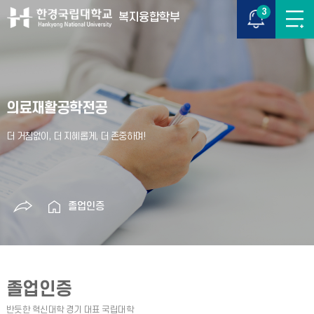
3
복지융합학부
의료재활공학전공
졸업인증
졸업인증