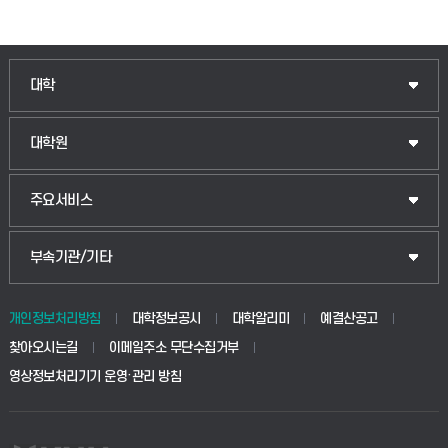
인문융합공공인재학부
대학
법경영학부
일반대학원
대학원
웰니스산업융합학부
산업대학원
입학안내
주요서비스
식물자원조경학부
공공정책대학원
웹메일
중앙도서관
부속기관/기타
동물생명융합학부
경영대학원
학사시스템(학부)
학생생활관(안성)
개인정보처리방침
대학정보공시
대학알리미
예결산공고
생명공학부
찾아오시는길
이메일주소 무단수집거부
교육대학원
학사시스템(전문학사 및 전공심화)
학생생활관(평택)
영상정보처리기기 운영·관리 방침
건설환경공학부
사이버캠퍼스(학부)
발전기금