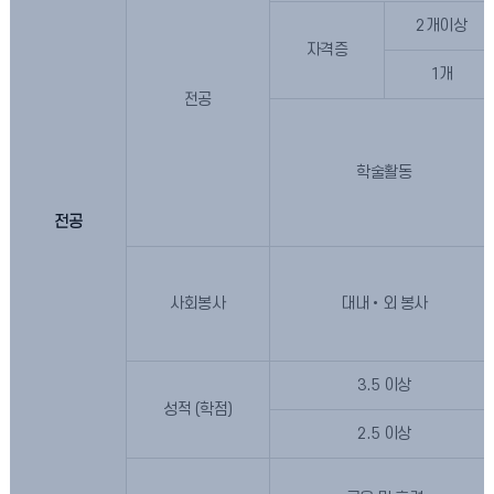
2개이상
자격증
1개
전공
학술활동
전공
사회봉사
대내•외 봉사
3.5 이상
성적 (학점)
2.5 이상