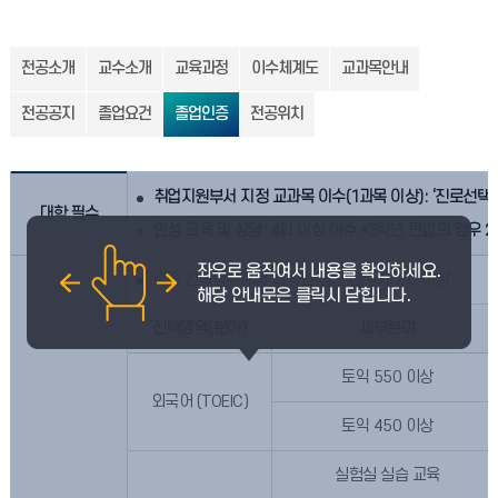
전공소개
교수소개
교육과정
이수체계도
교과목안내
전공공지
졸업요건
졸업인증
전공위치
취업지원부서 지정 교과목 이수(1과목 이상): ‘진로선택과 
대학 필수
인성 교육 및 상담: 4회 이상 이수 *3학년 편입의 경우 
각종 선택영역에서 획득한 합산 점수가 2.0 이상
선택영역(분야)
세부분야
토익 550 이상
외국어 (TOEIC)
토익 450 이상
실험실 실습 교육