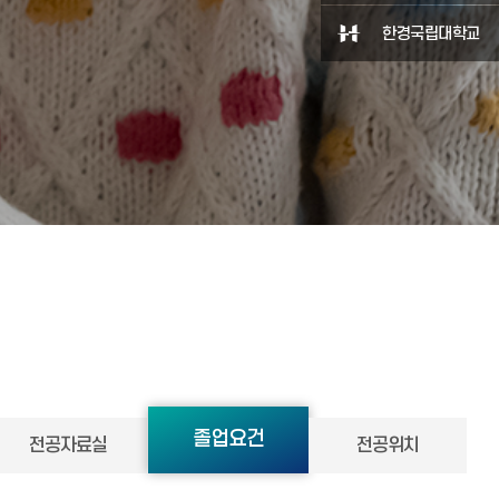
한경국립대학교
졸업요건
전공자료실
전공위치