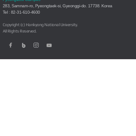
283, Samnam-ro, Pyeongtaek-si, Gyeonggi-do. 17738. Korea
Tel : 82-31-610-4600
Copyright (c) Hankyong National University.
All Rights Reserved.