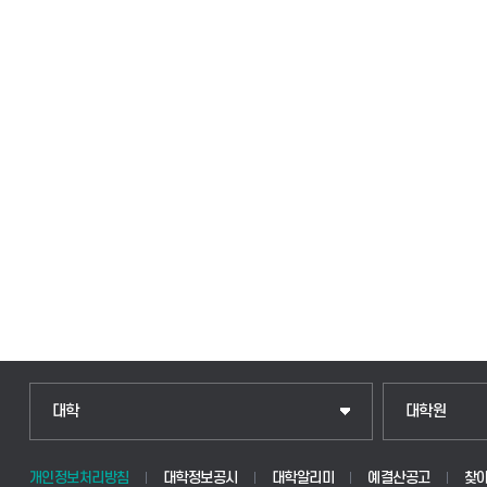
인문융합공공인재학부
일반대학원
대학
대학원
법경영학부
산업대학원
개인정보처리방침
대학정보공시
대학알리미
예결산공고
찾