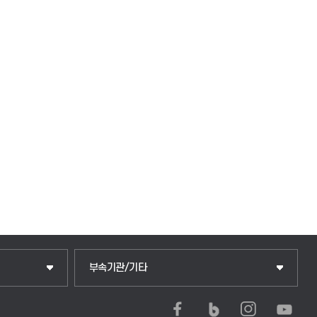
중앙도서관
부속기관/기타
학생생활관(안성)