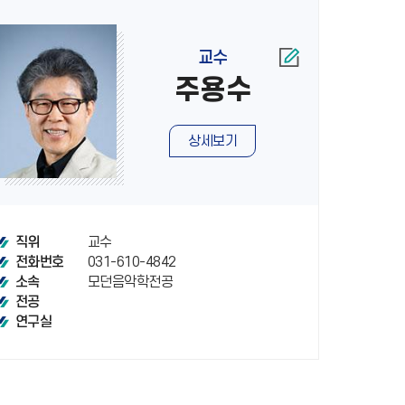
교수
주용수
상세보기
교수
직위
031-610-4842
전화번호
모던음악학전공
소속
전공
연구실