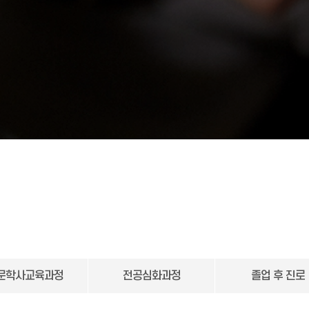
문학사교육과정
전공심화과정
졸업 후 진로