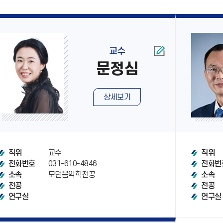
교수
문정심
상세보기
교수
직위
직위
031-610-4846
전화번호
전화번
모던음악학전공
소속
소속
전공
전공
연구실
연구실