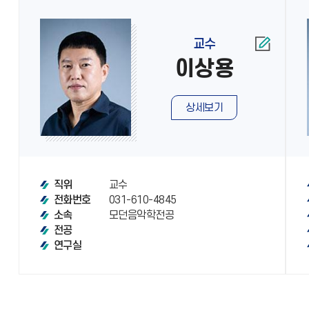
교수
이상용
상세보기
교수
직위
031-610-4845
전화번호
모던음악학전공
소속
전공
연구실