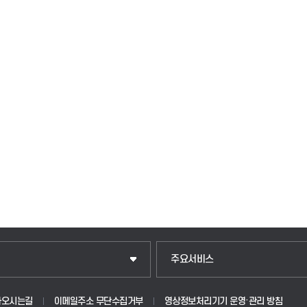
입학안내
주요서비스
웹메일
아오시는길
이메일주소 무단수집거부
영상정보처리기기 운영·관리 방침