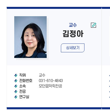
교수
김정아
상세보기
교수
직위
031-610-4843
전화번호
모던음악학전공
소속
전공
연구실