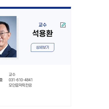
교수
석용환
상세보기
교수
031-610-4841
호
모던음악학전공