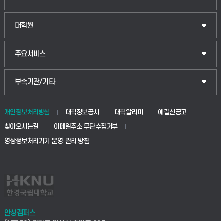
법경영학부
일반대학원
대학원
웰니스산업융합학부
산업대학원
입학안내
주요서비스
식물자원조경학부
공공정책대학원
웹메일
중앙도서관
부속기관/기타
동물생명융합학부
경영대학원
학사시스템(학부)
학생생활관(안성)
개인정보처리방침
대학정보공시
대학알리미
예결산공고
생명공학부
찾아오시는길
이메일주소 무단수집거부
교육대학원
학사시스템(전문학사 및 전공심화)
학생생활관(평택)
영상정보처리기기 운영·관리 방침
건설환경공학부
사이버캠퍼스(학부)
발전기금
사회안전시스템공학부
사이버캠퍼스(전문학사 및 전공심화)
산학협력단
식품생명화학공학부
시설바로처리서비스
취업지원센터
안성캠퍼스