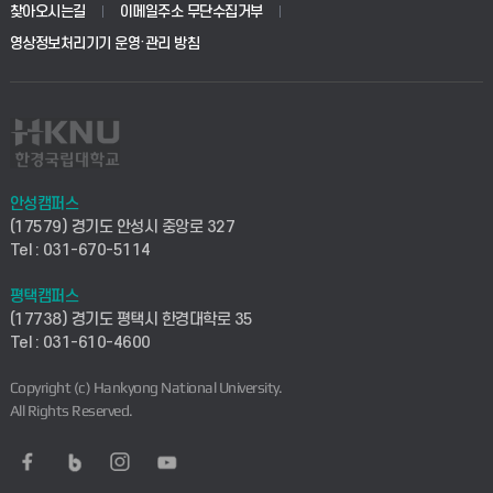
생명공학부
찾아오시는길
이메일주소 무단수집거부
교육대학원
학사시스템(전문학사 및 전공심화)
학생생활관(평택)
영상정보처리기기 운영·관리 방침
건설환경공학부
사이버캠퍼스(학부)
발전기금
사회안전시스템공학부
사이버캠퍼스(전문학사 및 전공심화)
산학협력단
식품생명화학공학부
시설바로처리서비스
취업지원센터
안성캠퍼스
(17579) 경기도 안성시 중앙로 327
컴퓨터응용수학부
연구실안전관리시스템
Tel : 031-670-5114
창업지원센터
ICT로봇기계공학부
평택캠퍼스
산학연구관리시스템
현장실습지원센터
(17738) 경기도 평택시 한경대학로 35
Tel : 031-610-4600
전자전기공학부
찾아오시는길(안성)
평생교육원
Copyright (c) Hankyong National University.
디자인건축융합학부
All Rights Reserved.
찾아오시는길(평택)
정보전산원
AI융합학부
통학버스안내(안성)
UD메이커스페이스