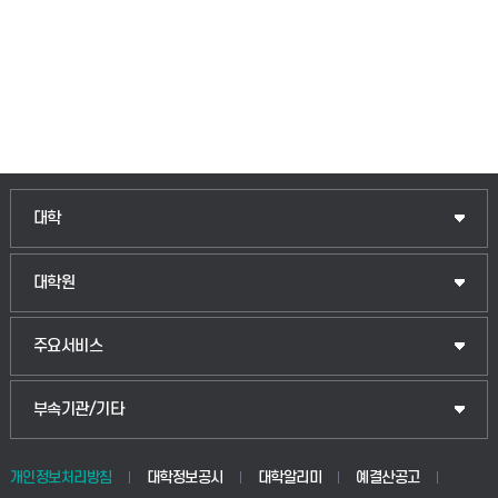
인문융합공공인재학부
대학
법경영학부
일반대학원
대학원
웰니스산업융합학부
산업대학원
입학안내
주요서비스
식물자원조경학부
공공정책대학원
웹메일
중앙도서관
부속기관/기타
동물생명융합학부
경영대학원
학사시스템(학부)
학생생활관(안성)
개인정보처리방침
대학정보공시
대학알리미
예결산공고