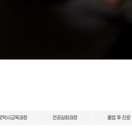
문학사교육과정
전공심화과정
졸업 후 진로