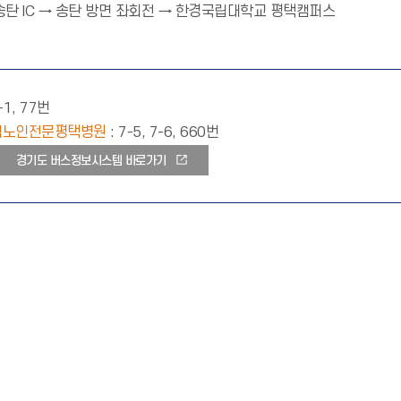
송탄 IC → 송탄 방면 좌회전 → 한경국립대학교 평택캠퍼스
6-1, 77번
도립노인전문평택병원
: 7-5, 7-6, 660번
경기도 버스정보시스템 바로가기