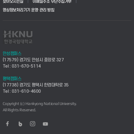
생명공학부
찾아오시는길
이메일주소 무단수집거부
교육대학원
학사시스템(전문학사 및 전공심화)
학생생활관(평택)
영상정보처리기기 운영·관리 방침
건설환경공학부
사이버캠퍼스(학부)
발전기금
사회안전시스템공학부
사이버캠퍼스(전문학사 및 전공심화)
산학협력단
식품생명화학공학부
시설바로처리서비스
취업지원센터
안성캠퍼스
(17579) 경기도 안성시 중앙로 327
컴퓨터응용수학부
연구실안전관리시스템
Tel : 031-670-5114
창업지원센터
ICT로봇기계공학부
평택캠퍼스
산학연구관리시스템
현장실습지원센터
(17738) 경기도 평택시 한경대학로 35
Tel : 031-610-4600
전자전기공학부
찾아오시는길(안성)
평생교육원
Copyright (c) Hankyong National University.
디자인건축융합학부
All Rights Reserved.
찾아오시는길(평택)
정보전산원
AI융합학부
통학버스안내(안성)
UD메이커스페이스