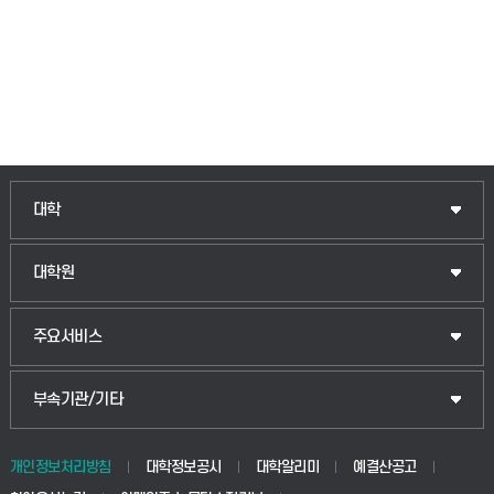
인문융합공공인재학부
대학
법경영학부
일반대학원
대학원
웰니스산업융합학부
산업대학원
입학안내
주요서비스
식물자원조경학부
공공정책대학원
웹메일
중앙도서관
부속기관/기타
동물생명융합학부
경영대학원
학사시스템(학부)
학생생활관(안성)
개인정보처리방침
대학정보공시
대학알리미
예결산공고