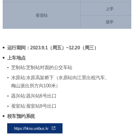
上学
蚕室站
放学
运行期间：2023.9.1（周五）~12.20（周三）
上车地点
芝制站:芝制站对面的公交车站
水原站:水原高架桥下（水原站向江景出租汽车、
梅山派出所方向100米）
器兴站:器兴站6号出口
蚕室站:蚕室站9号出口
校车预约系统
https://hknu.unibus.kr