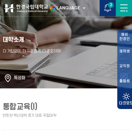
2
LANGUAGE
예비
대학소개
한경인
재학생
교직원
특성화
졸업생
통합교육(I)