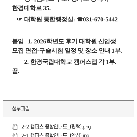
한경대학로
35.
☞
대학원 통합행정실
:
☎
031-670-5442
붙임
1. 2026
학년도 후기 대학원 신입생
모집 면접
·
구술시험 일정 및 장소 안내
1
부
.
2.
한경국립대학교 캠퍼스맵 각
1
부
.
끝
.
첨부파일
2-2 캠퍼스 종합안내도_(평택).png
2-1 캠퍼스 종합안내도_(안성).jpg