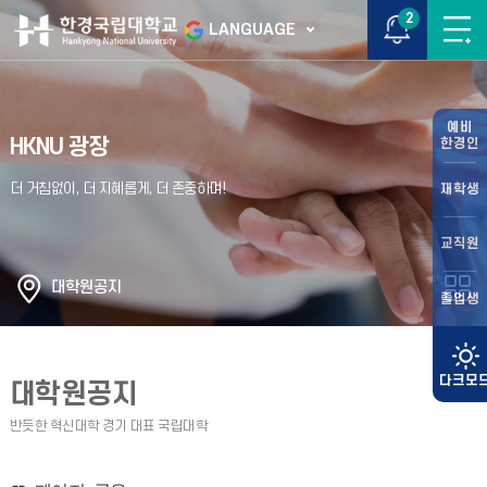
2
LANGUAGE
예비
HKNU 광장
한경인
재학생
교직원
대학원공지
졸업생
대학원공지