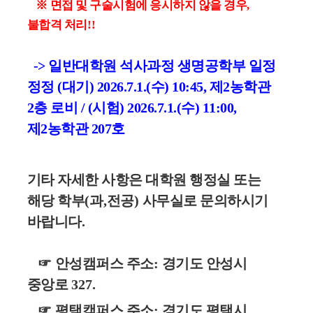
※
면접 및 구술시험에 응시하지 않을 경우
,
불합격 처리
!!
-> 일반대학원 석사과정 생명공학부 일정
정정 (대기)
2
0
2
6
.
7
.
1
.
(
수
)
1
0
:
45
, 제2농학관
2층 로비
/
(
시
험
)
2
0
2
6
.
7
.
1
.
(
수
)
1
1
:
0
0,
제2농학관 207호
기타 자세한 사항은 대학원 행정실 또는
해당 학부
(
과
,
전공
)
사무실로 문의하시기
바랍니다
.
☞
안성캠퍼스 주소
:
경기도 안성시
중앙로
327.
☞
평택캠퍼스 주소
:
경기도 평택시