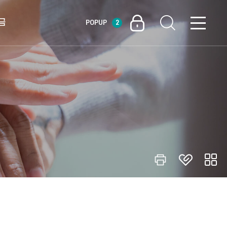
금
POPUP
2