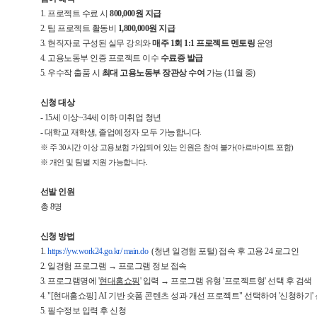
1. 프로젝트 수료 시
800,000원 지급
2. 팀 프로젝트 활동비
1,800,000원 지급
3. 현직자로 구성된 실무 강의와
매주 1회 1:1 프로젝트 멘토링
운영
4. 고용노동부 인증 프로젝트 이수
수료증 발급
5. 우수작 출품 시
최대 고용노동부 장관상 수여
가능 (11월 중)
신청 대상
- 15세 이상~34세 이하 미취업 청년
- 대학교 재학생, 졸업예정자 모두 가능합니다.
※ 주 30시간 이상 고용보험 가입되어 있는 인원은 참여 불가(아르바이트 포함)
※ 개인 및 팀별 지원 가능합니다.
선발 인원
총 8명
신청 방법
1.
https://yw.work24.go.kr/ main.do
(청년 일경험 포털) 접속 후 고용 24 로그인
2. 일경험 프로그램 → 프로그램 정보 접속
3. 프로그램명에 '
현대홈쇼핑
' 입력 → 프로그램 유형 '프로젝트형' 선택 후 검색
4. "[현대홈쇼핑] AI 기반 숏폼 콘텐츠 성과 개선 프로젝트" 선택하여 '신청하기'
5. 필수정보 입력 후 신청