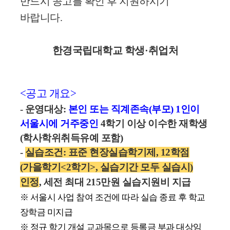
반드시 공고를 확인 후 지원하시기
바랍니다.
한경국립대학교 학생
·
취업처
<공고 개요>
- 운영대상:
본인 또는 직계존속(부모) 1인이
서울시에 거주중인
4학기 이상 이수한 재학생
(학사학위취득유예 포함)
-
실습조건: 표준 현장실습학기제, 12학점
(가을학기<2학기>, 실습기간 모두 실습시)
인정
, 세전 최대 215만원 실습지원비 지급
※
서울시 사업 참여 조건에 따라 실습 종료 후 학교
장학금 미지급
※
정규 학기 개설 교과목으로 등록금 부과 대상임