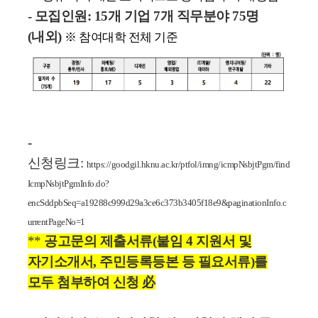
- 모집인원: 15개 기업 7개 직무분야 75명
(내외)
※ 참여대학 전체 기준
-
신청링크:
https://goodgil.hknu.ac.kr/ptfol/imng/icmpNsbjtPgm/find
IcmpNsbjtPgmInfo.do?
encSddpbSeq=a19288c999d29a3ce6c373b3405f18e9&paginationInfo.c
urrentPageNo=1
**
공고문의 제출서류(붙임 4 지원서 및
자기소개서, 주민등록등본 등 필요서류)를
모두 첨부하여 신청 必