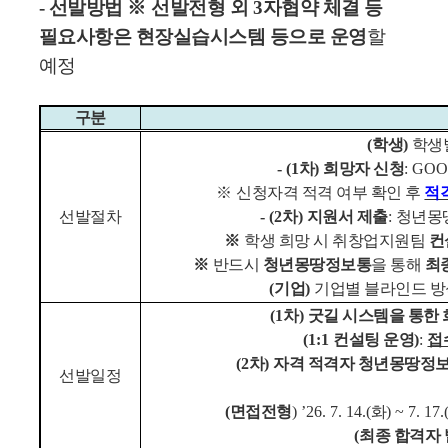
-
선발방법
※
선발전형 외
3
자협약 체결 등
필요사항은 현장실습시스템 등으로 운영
할
예정
구분
(
학생
)
학생
- (1
차
)
희망자 신청
: GOO
※
신청자격 적격 여부 확인 후
적
선발절차
- (2
차
)
지원서 제출
:
청년몽땅
※
학생 희망 시 취창업지원팀
컨
※
반드시
청년몽땅정보통
을
통해
최
(
기업
)
기업별 블라인드 방
(1
차
)
굿길 시스템을 통한 
(1:1
컨설팅 운영
)
:
접
(2
차
)
자격 적격자 청년몽땅정보
선발일정
(
면접전형
) ’26. 7. 14.(
화
) ~ 7. 17.
(
최종 합격자