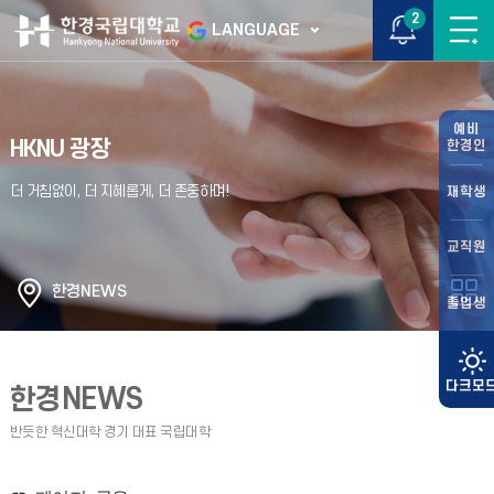
2
LANGUAGE
예비
HKNU 광장
한경인
재학생
교직원
한경NEWS
졸업생
한경NEWS