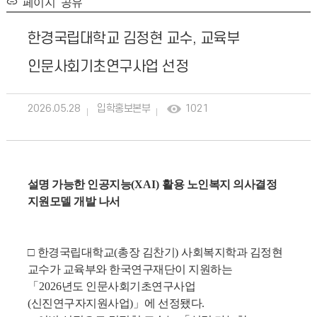
페이지 공유
한경국립대학교 김정현 교수, 교육부
인문사회기초연구사업 선정
2026.05.28
입학홍보본부
1021
설명 가능한 인공지능
(XAI)
활용 노인복지 의사결정
지원모델 개발 나서
□
한경국립대학교
(
총장 김찬기
)
사회복지학과 김정현
교수가 교육부와 한국연구재단이 지원하는
「
2026
년도 인문사회기초연구사업
(
신진연구자지원사업
)
」
에 선정됐다
.