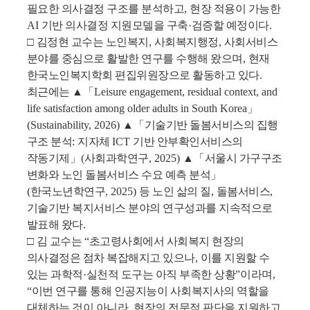
필요한 의사결정 구조를 분석하고
,
현장 적용이 가능한
AI
기반 의사결정 지원모델을 구축
·
검증할 예정이다
.
□
김정현 교수는 노인복지
,
사회복지행정
,
사회서비스
분야를 중심으로 활발한 연구를 수행해 왔으며
,
현재
한국노인복지학회 편집위원장으로 활동하고 있다
.
최근에는
▲「
Leisure engagement, residual context, and
life satisfaction among older adults in South Korea
」
(Sustainability, 2026)
▲「
기술기반 돌봄서비스의 집행
구조 분석
:
지자체
ICT
기반 안부확인서비스의
작동기제
」
(
사회과학연구
, 2025)
▲「
서울시 가구구조
변화와 노인 돌봄서비스 수요 예측 분석
」
(
한국노년학연구
, 2025)
등 노인 삶의 질
,
돌봄서비스
,
기술기반 복지서비스 분야의 연구성과를 지속적으로
발표해 왔다
.
□
김 교수는
“
초고령사회에서 사회복지 현장의
의사결정은 점차 복잡해지고 있으나
,
이를 지원할 수
있는 과학적
·
실천적 도구는 아직 부족한 상황
”
이라며
,
“
이번 연구를 통해 인공지능이 사회복지사의 역할을
대체하는 것이 아니라
,
현장의 전문적 판단을 지원하고