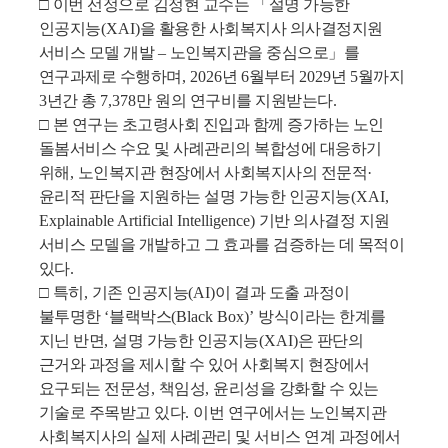
□
이번 선정으로 김정현 교수는
「
설명 가능한
인공지능
(XAI)
을 활용한 사회복지사 의사결정지원
서비스 모델 개발
–
노인복지관을 중심으로
」
를
연구과제로 수행하며
, 2026
년
6
월부터
2029
년
5
월까지
3
년간 총
7,378
만 원의 연구비를 지원받는다
.
□
본 연구는 초고령사회 진입과 함께 증가하는 노인
돌봄서비스 수요 및 사례관리의 복합성에 대응하기
위해
,
노인복지관 현장에서 사회복지사의 전문적
·
윤리적 판단을 지원하는 설명 가능한 인공지능
(XAI,
Explainable Artificial Intelligence)
기반 의사결정 지원
서비스 모델을 개발하고 그 효과를 검증하는 데 목적이
있다
.
□
특히
,
기존 인공지능
(AI)
이 결과 도출 과정이
불투명한
‘
블랙박스
(Black Box)’
방식이라는 한계를
지닌 반면
,
설명 가능한 인공지능
(XAI)
은 판단의
근거와 과정을 제시할 수 있어 사회복지 현장에서
요구되는 전문성
,
책임성
,
윤리성을 강화할 수 있는
기술로 주목받고 있다
.
이번 연구에서는 노인복지관
사회복지사의 실제 사례관리 및 서비스 연계 과정에서