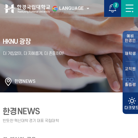
2
LANGUAGE
예비
HKNU 광장
한경인
재학생
교직원
한경NEWS
졸업생
한경NEWS