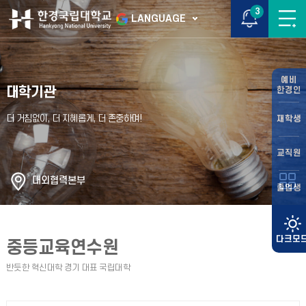
3
LANGUAGE
예비
대학기관
한경인
재학생
교직원
대외협력본부
졸업생
중등교육연수원